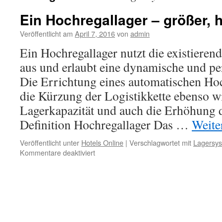
Ein Hochregallager – größer, hö
Veröffentlicht am
April 7, 2016
von
admin
Ein Hochregallager nutzt die existieren
aus und erlaubt eine dynamische und pe
Die Errichtung eines automatischen Hoc
die Kürzung der Logistikkette ebenso w
Lagerkapazität und auch die Erhöhung de
Definition Hochregallager Das …
Weite
Veröffentlicht unter
Hotels Online
|
Verschlagwortet mit
Lagersy
für
Kommentare deaktiviert
Ein
Hochregallager
–
größer,
höher,
effizienter