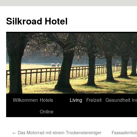
Zum
Inhalt
Silkroad Hotel
springen
Wilkommen
Hotels
Living
Freizeit
Gesundheit
In
Online
←
Das Motorrad mit einem Trockeneisreiniger
Fassadenholz