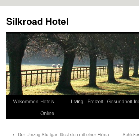
Zum
Inhalt
Silkroad Hotel
springen
Wilkommen
Hotels
Living
Freizeit
Gesundheit
In
Online
←
Der Umzug Stuttgart lässt sich mit einer Firma
Schicke