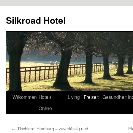
Zum
Inhalt
Silkroad Hotel
springen
Wilkommen
Hotels
Living
Freizeit
Gesundheit
In
Online
←
Tischlerei Hamburg – zuverlässig und
Ei