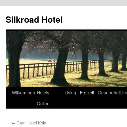
Zum
Inhalt
Silkroad Hotel
springen
Wilkommen
Hotels
Living
Freizeit
Gesundheit
In
Online
←
Garni Hotel Köln