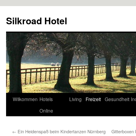
Zum
Inhalt
Silkroad Hotel
springen
Wilkommen
Hotels
Living
Freizeit
Gesundheit
In
Online
←
Ein Heidenspaß beim Kindertanzen Nürnberg
Gitterboxen 