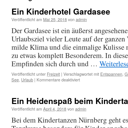
Ein Kinderhotel Gardasee
Veröffentlicht am
Mai 25, 2018
von
admin
Der Gardasee ist ein äußerst angesehen
Urlaubsziel vieler Leute auf der ganzen
milde Klima und die einmalige Kulisse
zu etwas komplett Besonderem. In diese
Empfinden sich durch und …
Weiterle
Veröffentlicht unter
Freizeit
|
Verschlagwortet mit
Entspannen
,
G
für
See
,
Urlaub
|
Kommentare deaktiviert
Ein
Kinderhotel
Gardasee
Ein Heidenspaß beim Kindert
Veröffentlicht am
April 4, 2018
von
admin
Bei dem Kindertanzen Nürnberg geht es