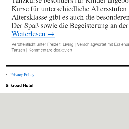
Tanzkurse besonders für Kinder angebot
Kurse für unterschiedliche Altersstufen
Altersklasse gibt es auch die besonder
Der Spaß sowie die Begeisterung an d
Weiterlesen
→
Veröffentlicht unter
Freizeit
,
Living
|
Verschlagwortet mit
Erziehu
für
Tanzen
|
Kommentare deaktiviert
Ein
Heidenspaß
beim
Kindertanzen
Privacy Policy
Nürnberg
Silkroad Hotel